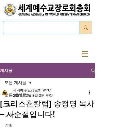
로그인
게시물
모든 게시물
세계예수교장로회 WPC
모든 게시물
2021년 3월 3일
2분 분량
[크리스천칼럼] 송정명 목사
교단
– 사순절입니다!
교육
기획