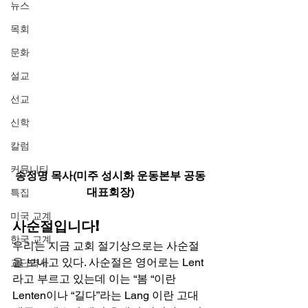
뉴스
목회
문화
설교
선교
신학
칼럼
커뮤니티
송정명 목사(미주 성시화 운동본부 공동
대표회장)
특집
미국 교계
사순절입니다!
한국 교계
우리는 지금 교회 절기상으로는 사순절
을 보내고 있다. 사순절은 영어로는 Lent 
교단역사
라고 부르고 있는데 이는 “봄 “이란 
Lenten이나 “길다”라는 Lang 이란 고대 