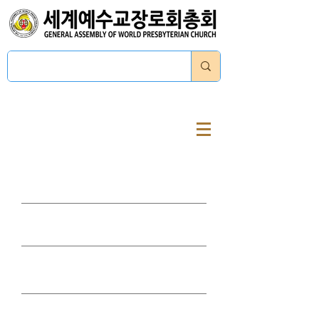
로그인
십이신조
​웨스트민스터 신앙고백서
대요리문답
소요리문답