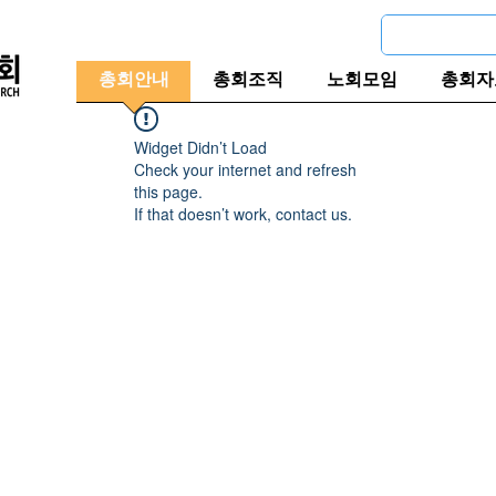
총회안내
총회조직
노회모임
총회자
Widget Didn’t Load
Check your internet and refresh
this page.
If that doesn’t work, contact us.