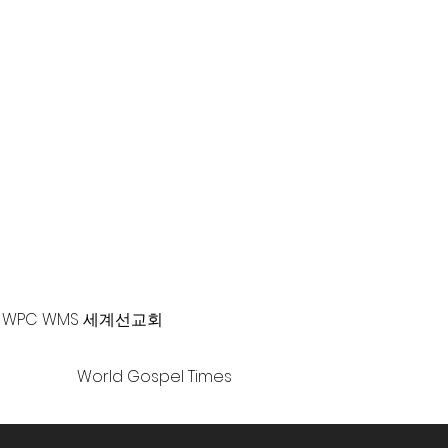
-381-0010 |
office@gawpc.com
WPC WMS 세계선교회
World Gospel Times