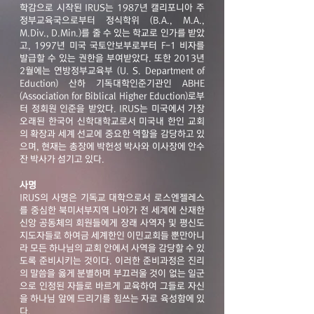
학감으로 시작된 IRUS는 1987년 캘리포니아 주
정부교육국으로부터 정식학위 (B.A., M.A.,
M.Div., D.Min.)를 줄 수 있는 학교로 인가를 받았
고, 1997년 미국 국토안보부로부터 F-1 비자를
발급할 수 있는 권한을 부여받았다. 또한 2013년
2월에는 연방정부교육부 (U. S. Department of
Eduction) 산하 기독대학인준기관인 ABHE
(Association for Biblical Higher Eduction)로부
터 정회원 인준을 받았다. IRUS는 미국에서 가장
오래된 한국어 신학대학교로서 미국내 한인 교회
의 확장과 세계 선교에 중요한 역할을 감당하고 있
으며, 현재는 총장에 박헌성 박사와 이사장에 안수
잔 박사가 섬기고 있다.
사명
IRUS의 사명은 기독교 대학으로서 로스엔젤레스
를 중심한 북미서부지역 나아가 전 세계에 산재한
신앙 공동체의 회원들에게 장래 사역자 및 평신도
지도자들로 하여금 세계한인 이민교회들 뿐만아니
라 모든 하나님의 교회 안에서 사역을 감당할 수 있
도록 준비시키는 것이다. 이러한 준비과정은 진리
의 말씀을 옳게 분별하며 부끄러울 것이 없는 일군
으로 인정된 자들로 바르게 교육하여 그들로 자신
을 하나님 앞에 드리기를 힘쓰는 자로 육성함에 있
다.