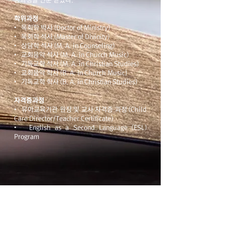
증과정을 인준 받았다.
학위과정
• 목회학 박사 (Doctor of Ministry)
• 목회학 석사 (Master of Divinity)
• 상담학 석사 (M. A. in Counseling)
• 교회음악 석사 (M. A. in Church Music)
• 기독교학 석사 (M. A. in Christian Studies)
• 교회음악 학사 (B. A. in Church Music)
• 기독교학 학사 (B. A. in Christian Studies)
자격증과정
• 유아교육기관 원장 및 교사 자격증 과정 (Child
Care Director/Teacher Certificate)
• English as a Second Language (ESL)
Program
International Reformed University &
Seminary
125 S. Vermont Ave. L.A., CA 90004
Tel
(213)381-0081
, Fax
(213)381-0010