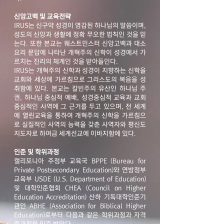
신앙고백 및 교육전략
IRUS는 신구약 성경이 영감된 하나님의 말씀이며,
성도의 신앙과 생활에 정확 무오한 법칙인 것을 믿
는다. 또한 본교는 웨스트민스터 신앙고백과 대소
요리 문답에 나타난 개혁주의 신학이 성경에서 가
르치는 진리의 체계인 것을 받아들인다.
IRUS는 개혁주의 신학과 성경이 지향하는 신학을
교회와 세상에 가르침으로 그리스도의 복음을 성
취함에 있다. 본교는 칼빈주의 유산인 하나님 주
권, 하나님 중심적 예배, 성경중심적 교육과 교회
중심적인 사역에 그 근거를 두고 있으며, 전 세계
에 열린교육을 통하여 개혁주의 신학을 가르침으
로 실질적인 사역의 능력을 갖춘 사역자와 평신도
지도자로 하여금 세계선교에 이바지함에 있다.
인준 및 학위과정
캘리포니아 주정부 교육국 BPPE (Bureau for
Private Postsecondary Education)와 연방정부
교육부 USDE (U.S. Department of Education)
및 대학인준협회 CHEA (Council on Higher
Education Accreditation) 산하 기독대학인준기
관인 ABHE (Association for Biblical Higher
Education)로부터 다음과 같은 학위과정과 자격