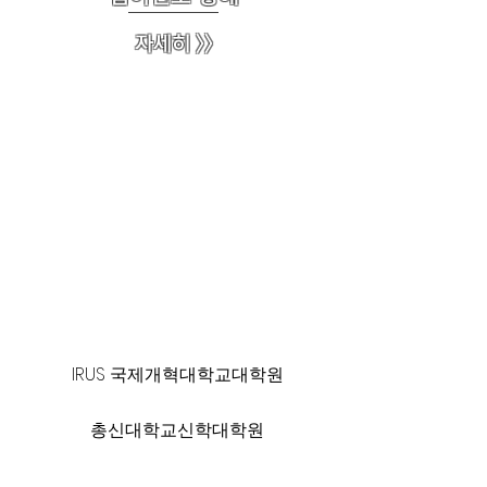
자세히 >>
125 S. Vermont Ave. Los Angeles,
CA 90004 | T:
213-381-0082
| F:
213-381-0010
|
office@gawpc.com
IRUS 국제개혁대학교대학원
총신대학교신학대학원
백석대학교