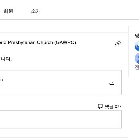
회원
소개
orld Presbyterian Church (GAWPC)
립니다.
전
sx
댓글 0개