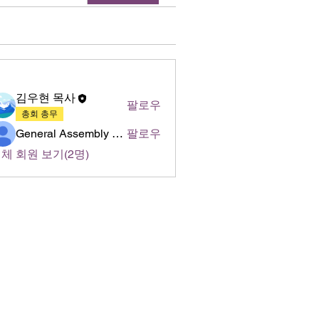
명
김우현 목사
팔로우
총회 총무
General Assembly of World Presbyterian Church (GAWPC)
팔로우
체 회원 보기(2명)