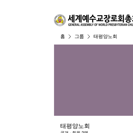
홈
그룹
태평양노회
태평양노회
공개
·
회원 2명