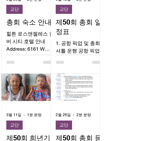
교단
교단
총회 숙소 안내
제50회 총회 일
정표
힐튼 로스앤젤레스 컬
버 시티 호텔 안내
1. 공항 픽업 및 총회
Address: 6161 W
셔틀 운행 공항 픽업
Centinela Ave, Culver
서비스: 6월 2일(화)
City, CA 90230
오전 LAX 도착 예정인
Phone: (310) 649-
사전 신청자만 해당됩
1776 Website:
니다. 신청폼:
https://www.hilton.co
https://form.jotform.co
m/en/hotels/laxwehh-
m/261255075633153
hilton-los-angeles-
총회 셔틀버스: [교회
culver-city/?
↔ 호텔] 구간만 정해
3월 11일
1분 분량
2월 26일
2분 분량
SEO_id=GMB-
진 시간에 왕복 운행
AMER-HH-
교단
교단
합니다. (공항행 없음)
LAXWEHH&y_sourc
셔틀버스 운행시간:
제50회 희년기
제50회 총회 등
e=1_MTkwNTY0NDk