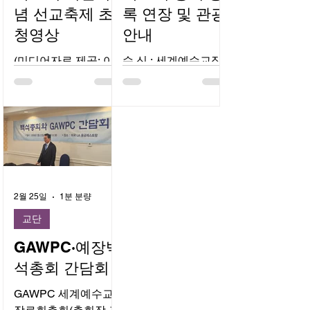
화요일: 오후 2-4시 수
념 선교축제 초
록 연장 및 관광
tNzE1LWxvY2F0aW9
요일/목요일: 오전
uLndlYnNpdGU%3D
청영상
안내
5:10~5:40 화요일/수
안녕하세요. 총회 기간
요일: 오후 9:30
(미디어자료 제공: 이
수 신 : 세계예수교장
동안의 힐튼 로스앤젤
~10:00 이동 시간: 약
레교회, LA사랑의교
로회 제50회 총회 총
레스 컬버 시티(Hilton
25-30분 소요 (교통 상
회, 라스베가스중앙교
대 제위 참 조 : 총회
Los Angeles Culver
황에 따라 지연 가능)
회, 캄보디아 이레선교
총무, 각 노회장 및 노
City) 호텔 사용에 대
셔틀 안내 단톡방 (필
센터, 엔세나다 이레기
회 서기 제 목 : 세계예
하여 안내해드립니다.
수):
도의집 교회, 안의홍
수교장로회 제50회 총
1. 호텔 체크인 및 체
https://open.kakao.co
네팔선교사, 고요한 일
회 등록 연장 및 관광
크아웃 시간 체크인:
m/o/gnyYSWth 실시
본선교사, 유앤아이장
안내 주님의 이름으로
오후 4:00 (4:00 PM)
간 셔틀 위치와 중요
로교회) 시간의 주인
총대 여러분께 문안
체크아웃: 오전 11:00
2월 25일
1분 분량
공지가 공유되니 반드
이신 하나님의 크신 은
드립니다. 총회 등록
(11:00 AM) 호텔에 도
시 입장해 주세요. 호
교단
혜 가운데, 어느덧 제
과 관련된 주요 사항
착하시면 가능한 범위
텔 및 총회 체크인 안
50회 총회를 맞이하게
및 관광 일정을 다음
GAWPC∙예장백
내에서 얼리 체크인을
내 호텔에 도착하시면
되었습니다. 성경에서
과 같이 안내해 드리
도와드릴 예정입니다.
석총회 간담회
가능한 범위 내에서
‘50’이라는 숫자는 단
오니 참고하여 주시기
하지만 방이 미처 준비
얼리 체크인을 도와드
순한 시간의 흐름을 넘
바랍니다. 1. 총회 등
GAWPC 세계예수교
되지 않은 경우에는 현
릴 예정입니다. 하지
어, ‘희년(Jubilee)’이
록: 총회 웹사이트 (