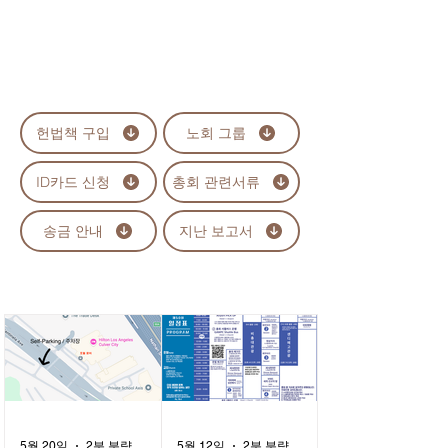
헌법책 구입
노회 그룹
ID카드 신청
총회 관련서류
송금 안내
지난 보고서
5월 20일
2분 분량
5월 12일
2분 분량