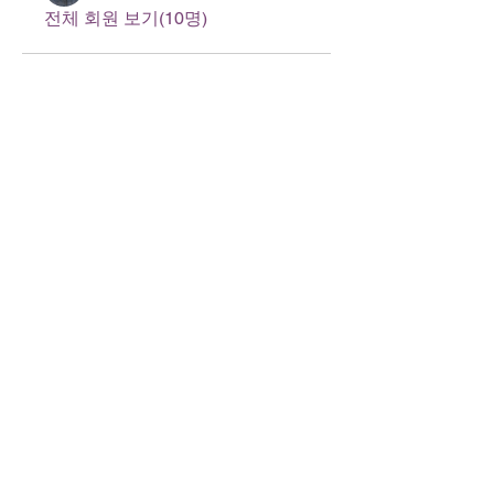
전체 회원 보기(10명)
125 S. Vermont Ave. Los Angeles,
CA 90004 | T:
213-381-0082
| F:
213-381-0010
|
office@gawpc.com
IRUS 국제개혁대학교대학원
총신대학교신학대학원
백석대학교
WPC WMS 세계선교회