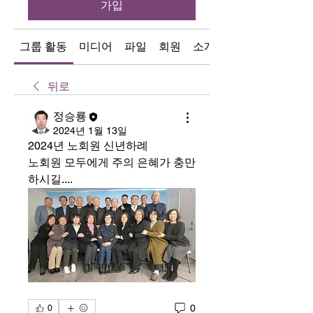
가입
그룹 활동
미디어
파일
회원
소개
뒤로
정승룡
2024년 1월 13일
2024년 노회원 신년하례
노회원 모두에게 주의 은혜가 충만
하시길....
0
0