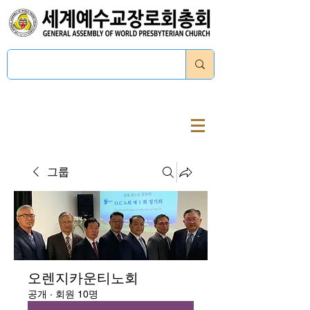
로그인
그룹
오렌지카운티노회
공개
·
회원 10명