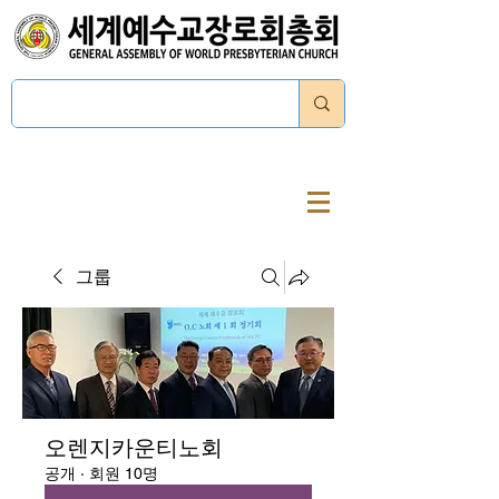
로그인
그룹
오렌지카운티노회
공개
·
회원 10명