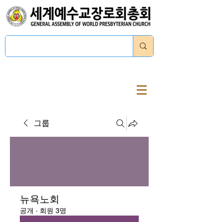
로그인
그룹
뉴욕노회
공개
·
회원 3명