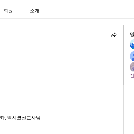
회원
소개
전
니카, 멕시코선교사님