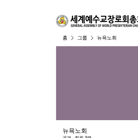
홈
그룹
뉴욕노회
뉴욕노회
공개
·
회원 3명