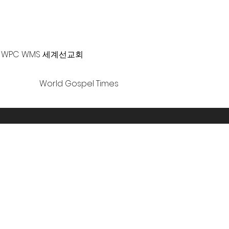
-381-0010 |
office@gawpc.com
WPC WMS 세계선교회
World Gospel Times