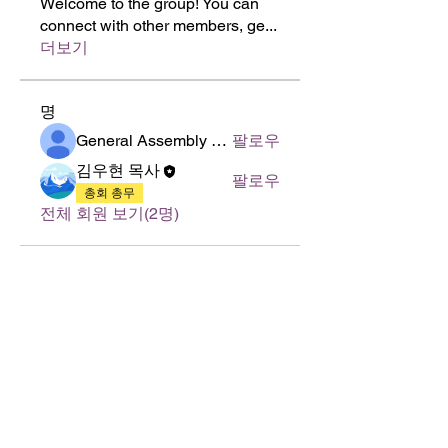
Welcome to the group! You can
connect with other members, ge
...
더보기
명
General Assembly of World Presbyterian Church (GAWPC)
팔로우
김우현 목사
팔로우
총회 총무
전체 회원 보기(2명)
125 S. Vermont Ave. Los Angeles,
CA 90004 | T:
213-381-0082
| F:
213-381-0010
|
office@gawpc.com
IRUS 국제개혁대학교대학원