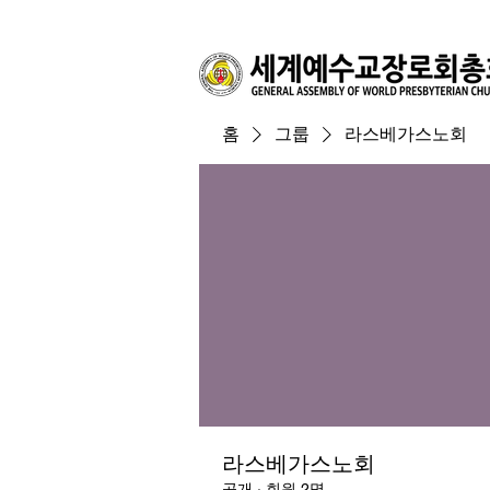
홈
그룹
라스베가스노회
라스베가스노회
공개
·
회원 2명