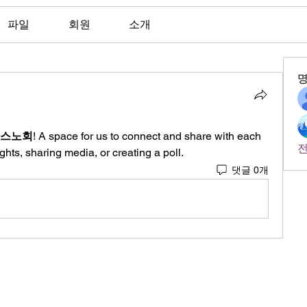
파일
회원
소개
스노회
! A space for us to connect and share with each 
전
ghts, sharing media, or creating a poll.
댓글 0개