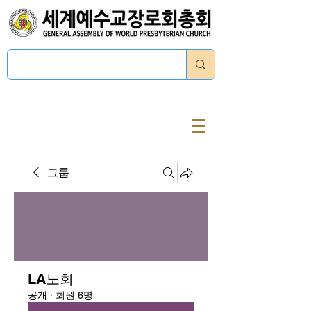
로그인
그룹
LA노회
공개
·
회원 6명