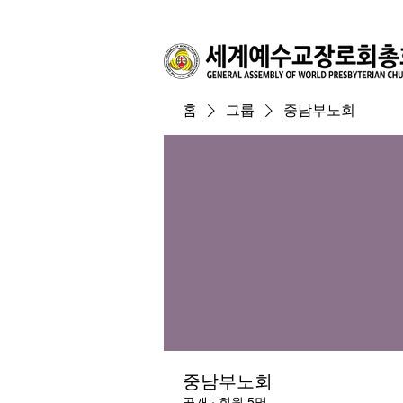
홈
그룹
중남부노회
중남부노회
공개
·
회원 5명