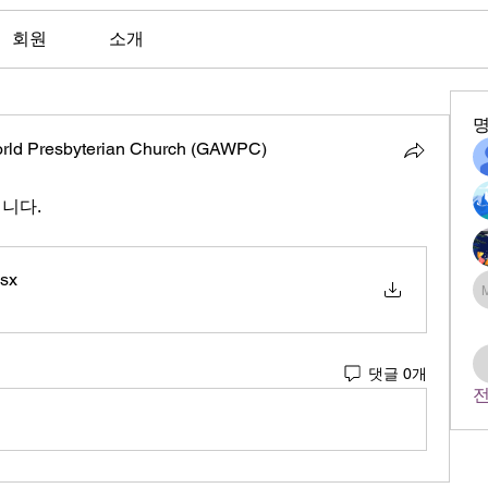
회원
소개
orld Presbyterian Church (GAWPC)
립니다.
lsx
댓글 0개
전