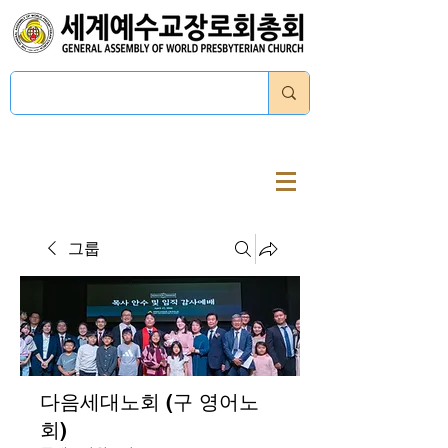
로그인
그룹
다음세대노회 (구 영어노
회)