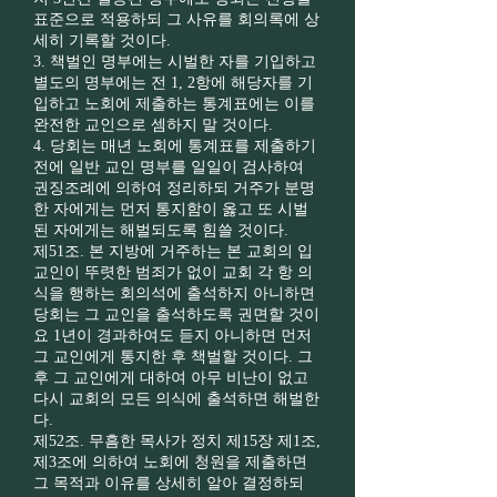
표준으로 적용하되 그 사유를 회의록에 상
세히 기록할 것이다.
3. 책벌인 명부에는 시벌한 자를 기입하고
별도의 명부에는 전 1, 2항에 해당자를 기
입하고 노회에 제출하는 통계표에는 이를
완전한 교인으로 셈하지 말 것이다.
4. 당회는 매년 노회에 통계표를 제출하기
전에 일반 교인 명부를 일일이 검사하여
권징조례에 의하여 정리하되 거주가 분명
한 자에게는 먼저 통지함이 옳고 또 시벌
된 자에게는 해벌되도록 힘쓸 것이다.
제51조. 본 지방에 거주하는 본 교회의 입
교인이 뚜렷한 범죄가 없이 교회 각 항 의
식을 행하는 회의석에 출석하지 아니하면
당회는 그 교인을 출석하도록 권면할 것이
요 1년이 경과하여도 듣지 아니하면 먼저
그 교인에게 통지한 후 책벌할 것이다. 그
후 그 교인에게 대하여 아무 비난이 없고
다시 교회의 모든 의식에 출석하면 해벌한
다.
제52조. 무흠한 목사가 정치 제15장 제1조,
제3조에 의하여 노회에 청원을 제출하면
그 목적과 이유를 상세히 알아 결정하되