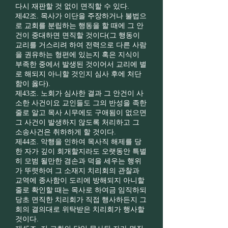
다시 재판할 것 없이 면직할 수 있다.
제42조. 목사가 이단을 주장하거나 불법으
로 교회를 분립하는 행동을 할 때에 그 안
건이 중대하면 면직할 것이다(그 행동이
교리를 거스리려 하여 전력으로 다른 사람
을 권유하는 형편에 있는지 혹은 지식이
부족한 중에서 발생된 것이어서 교리에 별
로 해되지 아니할 것인지 심사 후에 처단
함이 옳다).
제43조. 노회가 심사한 결과 그 안건이 사
소한 사건이요 교인들도 그의 반성을 족한
줄로 알고 목사 시무에도 구애됨이 없으면
그 사건이 발생하지 않도록 처리하고 그
소송사건은 취하하게 할 것이다.
제44조. 악행을 인하여 목사직 해제를 당
한 자가 깊이 회개할지라도 오랫동안 특별
히 모범 될만한 겸손과 덕을 세우는 행위
가 뚜렷하여 그 소재지 치리회의 관찰과
교역에 종사함이 도리에 방해되지 아니할
줄로 확인할 때는 목사로 하여금 임직하되
당초 면직한 치리회가 직접 행사하든지 그
회의 결의대로 위탁받은 치리회가 행사할
것이다.