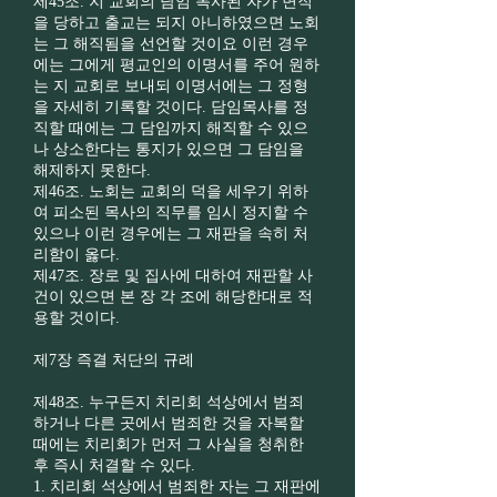
제45조. 지 교회의 담임 목사된 자가 면직
을 당하고 출교는 되지 아니하였으면 노회
는 그 해직됨을 선언할 것이요 이런 경우
에는 그에게 평교인의 이명서를 주어 원하
는 지 교회로 보내되 이명서에는 그 정형
을 자세히 기록할 것이다. 담임목사를 정
직할 때에는 그 담임까지 해직할 수 있으
나 상소한다는 통지가 있으면 그 담임을
해제하지 못한다.
제46조. 노회는 교회의 덕을 세우기 위하
여 피소된 목사의 직무를 임시 정지할 수
있으나 이런 경우에는 그 재판을 속히 처
리함이 옳다.
제47조. 장로 및 집사에 대하여 재판할 사
건이 있으면 본 장 각 조에 해당한대로 적
용할 것이다.
제7장 즉결 처단의 규례
제48조. 누구든지 치리회 석상에서 범죄
하거나 다른 곳에서 범죄한 것을 자복할
때에는 치리회가 먼저 그 사실을 청취한
후 즉시 처결할 수 있다.
1. 치리회 석상에서 범죄한 자는 그 재판에