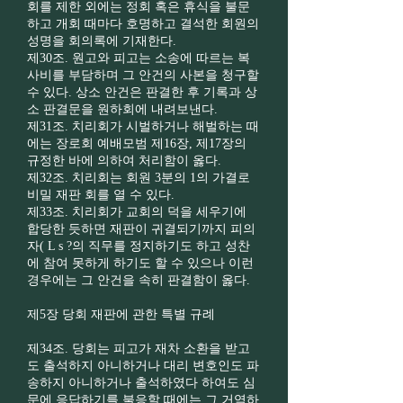
회를 제한 외에는 정회 혹은 휴식을 불문
하고 개회 때마다 호명하고 결석한 회원의
성명을 회의록에 기재한다.
제30조. 원고와 피고는 소송에 따르는 복
사비를 부담하며 그 안건의 사본을 청구할
수 있다. 상소 안건은 판결한 후 기록과 상
소 판결문을 원하회에 내려보낸다.
제31조. 치리회가 시벌하거나 해벌하는 때
에는 장로회 예배모범 제16장, 제17장의
규정한 바에 의하여 처리함이 옳다.
제32조. 치리회는 회원 3분의 1의 가결로
비밀 재판 회를 열 수 있다.
제33조. 치리회가 교회의 덕을 세우기에
합당한 듯하면 재판이 귀결되기까지 피의
자( L s ?의 직무를 정지하기도 하고 성찬
에 참여 못하게 하기도 할 수 있으나 이런
경우에는 그 안건을 속히 판결함이 옳다.
제5장 당회 재판에 관한 특별 규례
제34조. 당회는 피고가 재차 소환을 받고
도 출석하지 아니하거나 대리 변호인도 파
송하지 아니하거나 출석하였다 하여도 심
문에 응답하기를 불응할 때에는 그 거역하