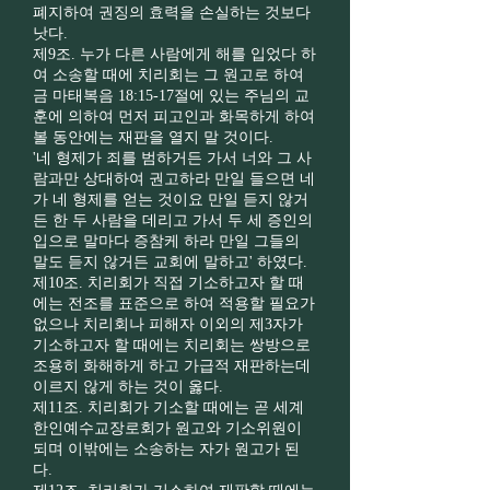
폐지하여 권징의 효력을 손실하는 것보다
낫다.
제9조. 누가 다른 사람에게 해를 입었다 하
여 소송할 때에 치리회는 그 원고로 하여
금 마태복음 18:15-17절에 있는 주님의 교
훈에 의하여 먼저 피고인과 화목하게 하여
볼 동안에는 재판을 열지 말 것이다.
'네 형제가 죄를 범하거든 가서 너와 그 사
람과만 상대하여 권고하라 만일 들으면 네
가 네 형제를 얻는 것이요 만일 듣지 않거
든 한 두 사람을 데리고 가서 두 세 증인의
입으로 말마다 증참케 하라 만일 그들의
말도 듣지 않거든 교회에 말하고' 하였다.
제10조. 치리회가 직접 기소하고자 할 때
에는 전조를 표준으로 하여 적용할 필요가
없으나 치리회나 피해자 이외의 제3자가
기소하고자 할 때에는 치리회는 쌍방으로
조용히 화해하게 하고 가급적 재판하는데
이르지 않게 하는 것이 옳다.
제11조. 치리회가 기소할 때에는 곧 세계
한인예수교장로회가 원고와 기소위원이
되며 이밖에는 소송하는 자가 원고가 된
다.