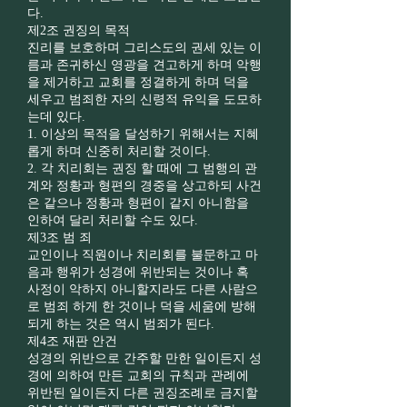
다.
제2조 권징의 목적
진리를 보호하며 그리스도의 권세 있는 이
름과 존귀하신 영광을 견고하게 하며 악행
을 제거하고 교회를 정결하게 하며 덕을
세우고 범죄한 자의 신령적 유익을 도모하
는데 있다.
1. 이상의 목적을 달성하기 위해서는 지혜
롭게 하며 신중히 처리할 것이다.
2. 각 치리회는 권징 할 때에 그 범행의 관
계와 정황과 형편의 경중을 상고하되 사건
은 같으나 정황과 형편이 같지 아니함을
인하여 달리 처리할 수도 있다.
제3조 범 죄
교인이나 직원이나 치리회를 불문하고 마
음과 행위가 성경에 위반되는 것이나 혹
사정이 악하지 아니할지라도 다른 사람으
로 범죄 하게 한 것이나 덕을 세움에 방해
되게 하는 것은 역시 범죄가 된다.
제4조 재판 안건
성경의 위반으로 간주할 만한 일이든지 성
경에 의하여 만든 교회의 규칙과 관례에
위반된 일이든지 다른 권징조례로 금지할