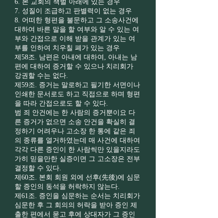
6. 본 교회의 책벌 아래에 있는 경우
7. 성질이 조급하고 판별력이 없는 경우
8. 어떠한 형편을 불문하고 그 소송사건에
대하여 바른 말을 할 여부와 알 수 있는 여
부와 간접으로 이해 받을 관계가 있는 여
부를 인하여 치우칠 폐가 있는 경우
제58조. 남편은 아내에 대하여, 아내는 남
편에 대하여 증거할 수 있으나 치리회가
강권할 수는 없다.
제59조. 증거는 말로하고 필기한 서면이나
인쇄한 문서로도 하고 직접으로 하며 형편
을 따라 간접으로도 할 수 있다.
범 죄 안건에는 한 사람의 증거뿐이요 다
른 증거가 없으면 소송 안건을 확실히 결
정하기 어려우나 고소장 한 통에 같은 죄
의 종류를 열거하였는데 매 사건에 대하여
각각 다른 증인이 한 사람씩만 있을지라도
가히 믿을만한 실증이면 그 고소장은 전부
결정할 수 있다.
제60조. 본회 회원 외에 선후(先後)에 심문
할 증인의 동석을 허락하지 않는다.
제61조. 증인을 심문하는 순서는 치리회가
심문한 후 그 회의의 허락을 받아 증인 제
출한 편에서 묻고 후에 상대자가 그 증인