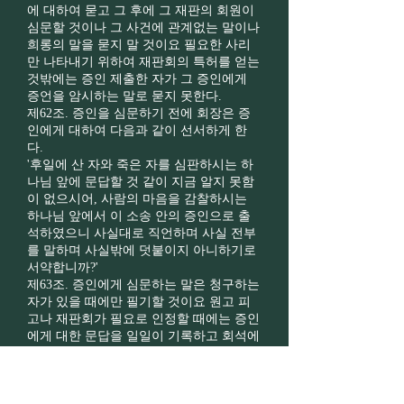
에 대하여 묻고 그 후에 그 재판의 회원이
심문할 것이나 그 사건에 관계없는 말이나
희롱의 말을 묻지 말 것이요 필요한 사리
만 나타내기 위하여 재판회의 특허를 얻는
것밖에는 증인 제출한 자가 그 증인에게
증언을 암시하는 말로 묻지 못한다.
제62조. 증인을 심문하기 전에 회장은 증
인에게 대하여 다음과 같이 선서하게 한
다.
'후일에 산 자와 죽은 자를 심판하시는 하
나님 앞에 문답할 것 같이 지금 알지 못함
이 없으시어, 사람의 마음을 감찰하시는
하나님 앞에서 이 소송 안의 증인으로 출
석하였으니 사실대로 직언하며 사실 전부
를 말하며 사실밖에 덧붙이지 아니하기로
서약합니까?'
제63조. 증인에게 심문하는 말은 청구하는
자가 있을 때에만 필기할 것이요 원고 피
고나 재판회가 필요로 인정할 때에는 증인
에게 대한 문답을 일일이 기록하고 회석에
서 낭독하여 증인의 확인 서명을 받는다.
제64조. 치리회 서기(서기가 별세하였거나
출타하였거나 기타 사고로 인하여 시무하