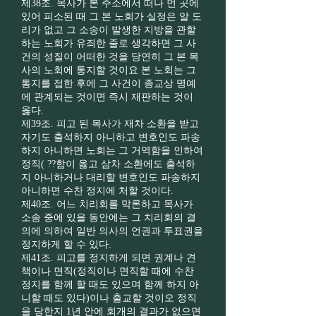
제38조. 목사가 본 주소에서 떠나 먼 곳에
있어 피소된 때 그 본 노회가 실정은 알 도
리가 없고 그 소송이 발생한 지방을 관할
하는 노회가 유죄한 줄로 생각하면 그 사
건의 성질이 어떠한 것을 당연히 그 본 목
사의 노회에 통지할 것이요 본 노회는 그
통지를 접한 후에 그 사건이 종교상 명예
에 관계되는 것이면 즉시 재판하는 것이
옳다.
제39조. 피고 된 목사가 재차 소환을 받고
자기도 출석하지 아니하고 변호인도 파송
하지 아니하면 노회는 그 거역함을 인하여
정직( ??함이 옳고 삼차 소환에도 출석하
지 아니하거나 대리할 변호인도 파송하지
아니하면 수찬 정지에 처할 것이다.
제40조. 어느 치리회를 막론하고 목사가
소송 중에 있을 동안에는 그 치리회의 결
의에 의하여 일반 의사의 언권과 투표권을
정지하게 할 수 있다.
제41조. 피고를 정지하게 되면 권계나 견
책이나 면직(정직이나 면직할 때에 수찬
정지를 함께 할 때도 있으며 함께 하지 아
니할 때도 있다)이나 출교할 것이오 정직
을 당한지 1년 안에 회개의 결과가 없으면