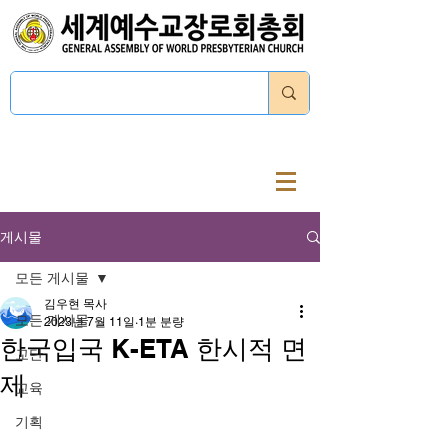
로그인
게시물
모든 게시물
김우현 목사
모든 게시물
2023년 7월 11일
1분 분량
한국입국 K-ETA 한시적 면
교단
제
교육
기획