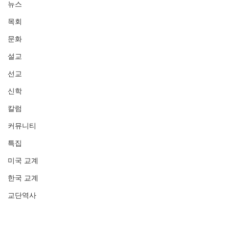
뉴스
목회
문화
설교
선교
신학
칼럼
커뮤니티
특집
미국 교계
한국 교계
교단역사