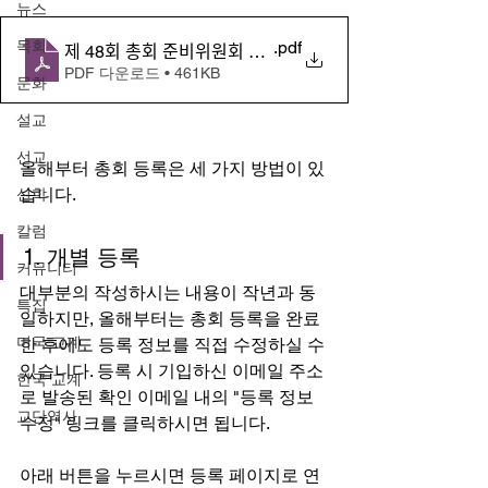
뉴스
목회
.pdf
제 48회 총회 준비위원회 공문-1차
PDF 다운로드 • 461KB
문화
설교
선교
올해부터 총회 등록은 세 가지 방법이 있
습니다. 
신학
칼럼
1. 개별 등록
커뮤니티
대부분의 작성하시는 내용이 작년과 동
특집
일하지만, 올해부터는 총회 등록을 완료
미국 교계
한 후에도 등록 정보를 직접 수정하실 수 
있습니다. 등록 시 기입하신 이메일 주소
한국 교계
로 발송된 확인 이메일 내의 "등록 정보 
교단역사
수정" 링크를 클릭하시면 됩니다.
아래 버튼을 누르시면 등록 페이지로 연