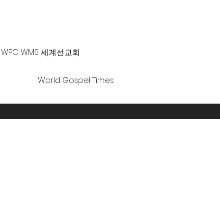
-381-0010 |
office@gawpc.com
WPC WMS 세계선교회
World Gospel Times