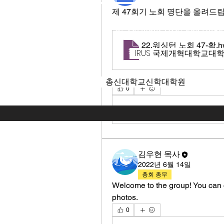
제 47회기 노회 명단을 올려드
125 S. Vermont Ave. Los A
22.워싱턴 노회 47-확
.
IRUS 국제개혁대학교대
HWP 다운로드
총신대학교신학대학원
0
Write a comment...
김우현 목사
2022년 6월 14일
총회 총무
Welcome to the group! You can 
photos.
0