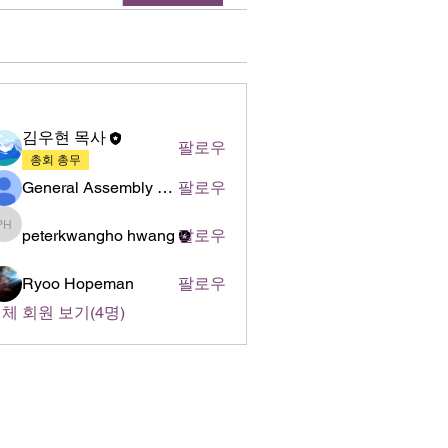
명
김우현 목사
팔로우
총회 총무
General Assembly of World Presbyterian Church (GAWPC)
팔로우
peterkwangho hwang
팔로우
peterkwangho hwang
Ryoo Hopeman
팔로우
체 회원 보기(4명)