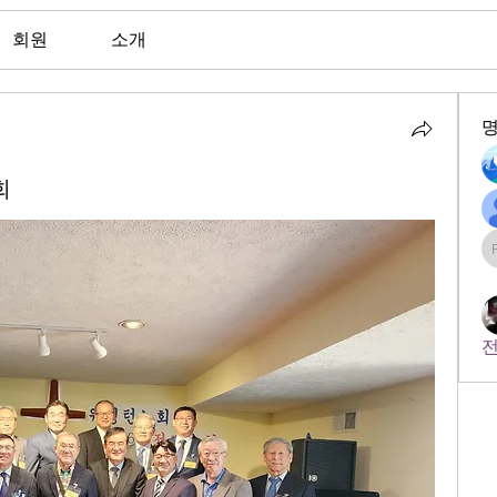
회원
소개
회
전