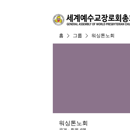
홈
그룹
워싱톤노회
워싱톤노회
공개
·
회원 4명