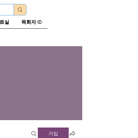
로그인
료실
목회자 ID
가입