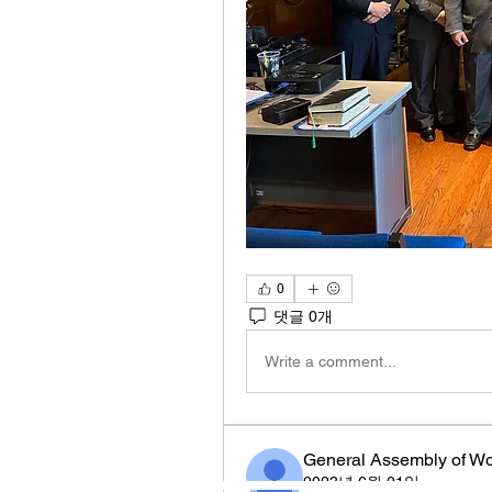
0
댓글 0개
Write a comment...
General Assembly of W
2023년 6월 21일