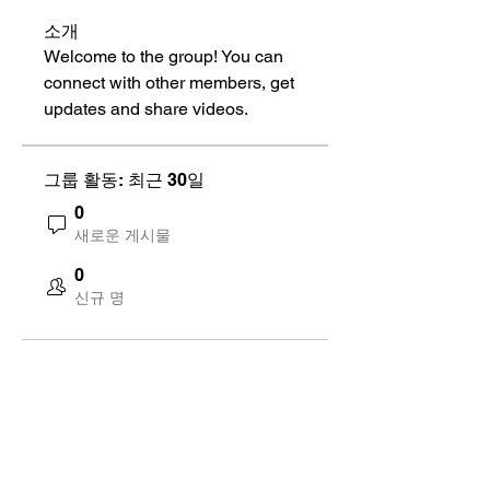
소개
Welcome to the group! You can 
connect with other members, get 
updates and share videos.
그룹 활동: 최근 30일
0
새로운 게시물
0
신규 명
125 S. Vermont Ave. Los Angeles,
CA 90004 | T:
213-381-0082