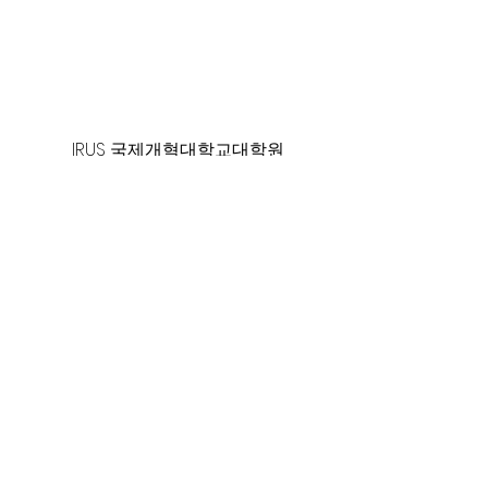
125 S. Vermont Ave. Los Angeles,
CA 90004 | T:
213-381-0082
| F:
213-381-0010
|
office@gawpc.com
IRUS 국제개혁대학교대학원
총신대학교신학대학원
백석대학교
WPC WMS 세계선교회
대한예수교장로회 합동총회
World Gospel Times