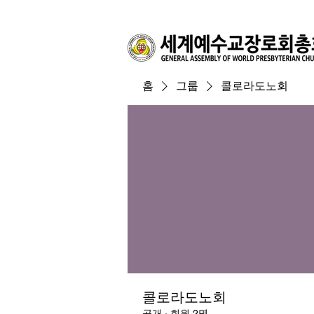
홈
그룹
콜로라도노회
콜로라도노회
공개
·
회원 2명