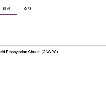
회원
소개
orld Presbyterian Church (GAWPC)