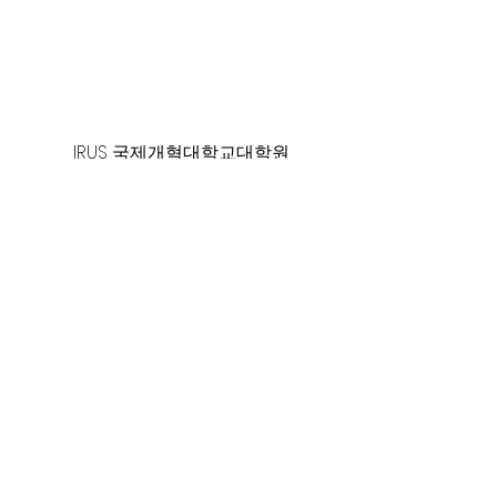
125 S. Vermont Ave. Los Angeles,
CA 90004 | T:
213-381-0082
| F:
213-381-0010
|
office@gawpc.com
IRUS 국제개혁대학교대학원
총신대학교신학대학원
백석대학교
WPC WMS 세계선교회
대한예수교장로회 합동총회
World Gospel Times