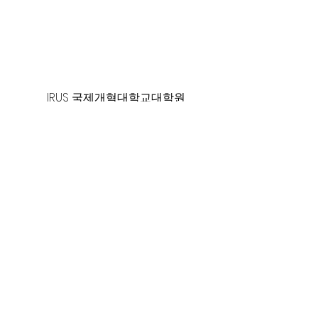
125 S. Vermont Ave. Los Angeles,
CA 90004 | T:
213-381-0082
| F:
213-381-0010
|
office@gawpc.com
IRUS 국제개혁대학교대학원
총신대학교신학대학원
백석대학교
WPC WMS 세계선교회
대한예수교장로회 합동총회
World Gospel Times