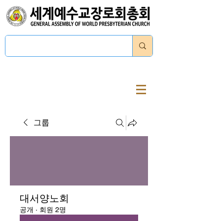
로그인
그룹
대서양노회
공개
·
회원 2명