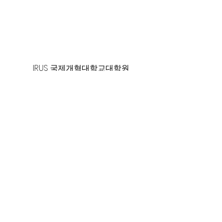
125 S. Vermont Ave. Los Angeles,
CA 90004 | T:
213-381-0082
| F:
213-381-0010
|
office@gawpc.com
IRUS 국제개혁대학교대학원
총신대학교신학대학원
백석대학교
WPC WMS 세계선교회
대한예수교장로회 합동총회
World Gospel Times