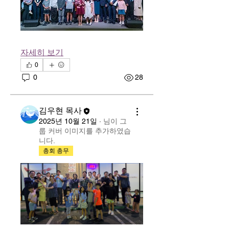
자세히 보기
0
0
28
김우현 목사
2025년 10월 21일
·
님이 그
룹 커버 이미지를 추가하였습
니다.
총회 총무
소개
그룹에 오신 것을 환영합니다. 다
른 회원과의 교류 및 업데이트 수
신, 미디어 공유 등의 활동을 시작
하세요.