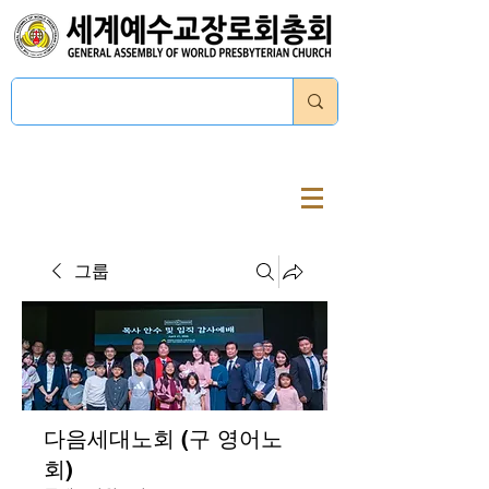
로그인
그룹
다음세대노회 (구 영어노
회)