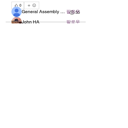
명
0
General Assembly of World Presbyterian Church (GAWPC)
팔로우
0
55
John HA
팔로우
김우현 목사
SUK HO Jin
팔로우
2025년 10월 21일
·
님이 그
김우현 목사
룹 커버 이미지를 추가하였습
팔로우
총회 총무
니다.
전체 회원 보기(4명)
총회 총무
125 S. Vermont Ave. Los Angeles,
CA 90004 | T:
213-381-0082
| F:
213-381-0010
|
0
0
41
office@gawpc.com
IRUS 국제개혁대학교대학원