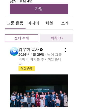
공개
·
회원 4명
가입
그룹 활동
미디어
회원
소개
전체 주제
회칙 (1)
김우현 목사
2026년 4월 29일
·
님이 그룹
커버 이미지를 추가하였습니
다.
총회 총무