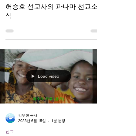
김우현 목사
2023년 6월 28일
0분 분량
선교
허승호 선교사의 파나마 선교소
식
Load video