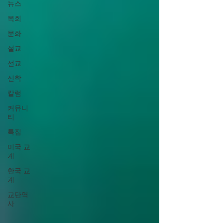
뉴스
목회
문화
설교
선교
신학
칼럼
커뮤니
티
특집
미국 교
계
한국 교
계
교단역
사