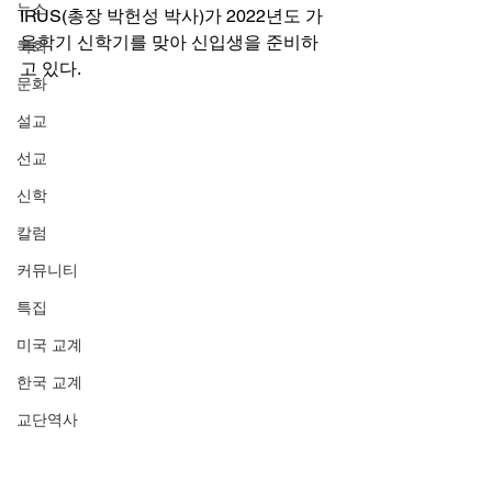
뉴스
IRUS(총장 박헌성 박사)가 2022년도 가
을학기 신학기를 맞아 신입생을 준비하
목회
고 있다. 
문화
설교
선교
신학
칼럼
커뮤니티
특집
미국 교계
한국 교계
교단역사