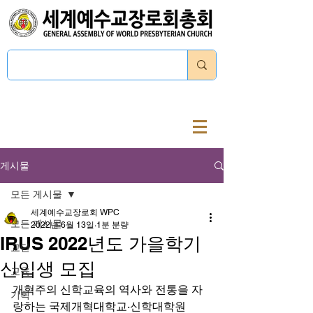
로그인
게시물
모든 게시물
세계예수교장로회 WPC
모든 게시물
2022년 6월 13일
1분 분량
IRUS 2022년도 가을학기
교단
신입생 모집
교육
개혁주의 신학교육의 역사와 전통을 자
기획
랑하는 국제개혁대학교∙신학대학원 