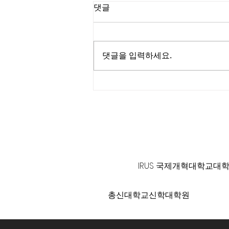
댓글
댓글을 입력하세요.
탄자니아 이강호 선교사의 선
교편지
125 S. Vermont Ave. Los A
IRUS 국제개혁대학교대
총신대학교신학대학원