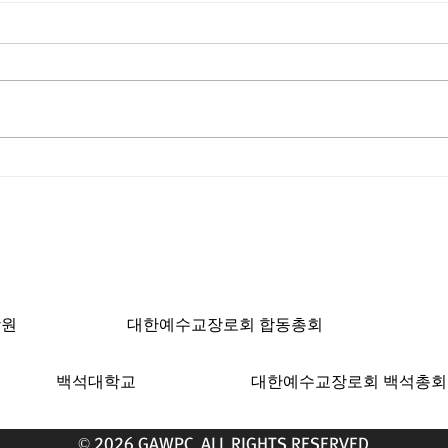
윤경도 선교사의 93번째 기도
제4
편지
최
ngeles, CA 90004 | T: 213-381-0082 | F: 213
학원
대한예수교장로회 합동총회
백석대학교
대한예수교장로회 백석총회
© 2026 GAWPC. ALL RIGHTS RESERVED.