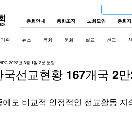
총회안내
총회조직
노회모임
총회자
기획
뉴스
목회
문화
설교
선교
WPC
2022년 3월 1일
2분 분량
교계
한국 교계
교단역사
한국선교현황 167개국 2만2
에도 비교적 안정적인 선교활동 지속