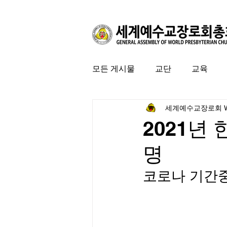
모든 게시물
교단
교육
세계예수교장로회 
커뮤니티
특집
미국 
2021년 
명
코로나 기간중