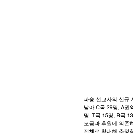
파송 선교사의 신규 사
남아 C국 29명, A권역
명, T국 15명, R국
모금과 후원에 의존하지
전체로 확대해 추정할