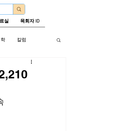
로그인
료실
목회자 ID
신학
칼럼
,210
 