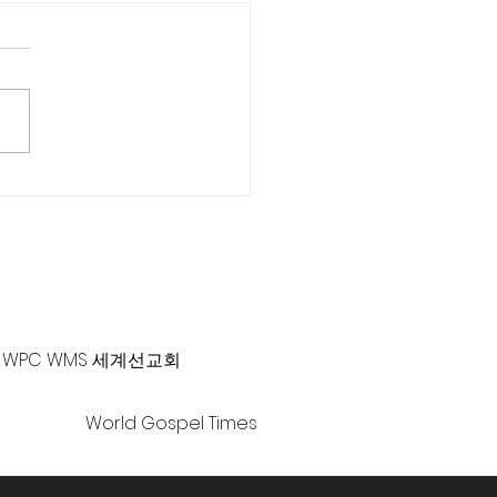
차 로잔대회 한국에서 개
-381-0010 |
office@gawpc.com
WPC WMS 세계선교회
World Gospel Times