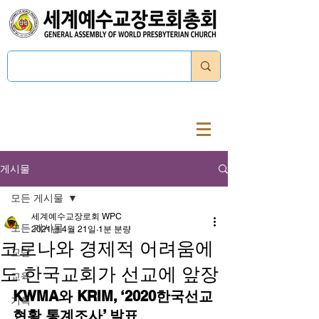
로그인
게시물
모든 게시물
세계예수교장로회 WPC
모든 게시물
2021년 4월 21일
1분 분량
코로나와 경제적 어려움에
교단
도 한국교회가 선교에 앞장
교육
KWMA와 KRIM, ‘2020한국선교
기획
현황 통계조사’ 발표