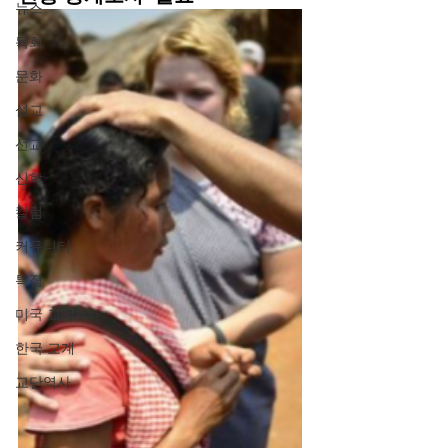
뉴스
목회
문화
설교
선교
신학
칼럼
커뮤니티
특집
미국 교계
한국 교계
교단역사