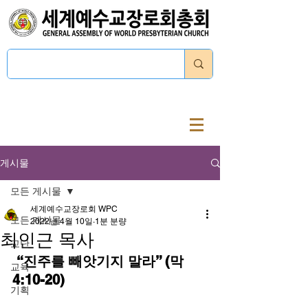
로그인
게시물
모든 게시물
세계예수교장로회 WPC
모든 게시물
2022년 4월 10일
1분 분량
최인근 목사
교단
 “진주를 빼앗기지 말라” (막 
교육
4:10-20) 
기획