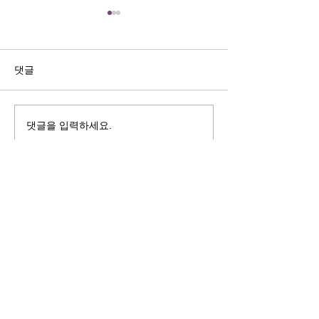
길자연 목사
김동윤 목사
쓰러지는데는 이유가 있다 (사
“거리끼는 양심의 
사기 16:4-17) #길자연목사
날 때” (골 3:18-2
댓글
사
댓글을 입력하세요.
125 S. Vermont Ave. Los Angeles,
CA 90004 | T:
213-381-0082
| F:
213-381-0010
|
office@gawpc.com
IRUS 국제개혁대학교대학원
총신대학교신학대학원