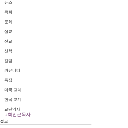
뉴스
목회
문화
설교
선교
신학
칼럼
커뮤니티
특집
미국 교계
한국 교계
교단역사
#최인근목사
설교