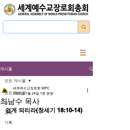
로그인
게시물
모든 게시물
세계예수교장로회 WPC
모든 게시물
2022년 1월 24일
1분 분량
최남수 목사
교단
쉽게 되리라(창세기 18:10-14)
교육
기획