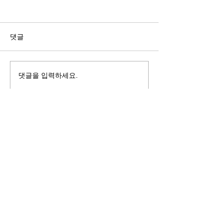
길자연 목사
김동윤 목사
쓰러지는데는 이유가 있다 (사
“거리끼는 양심의 
사기 16:4-17) #길자연목사
날 때” (골 3:18-2
댓글
사
댓글을 입력하세요.
125 S. Vermont Ave. Los Angeles,
CA 90004 | T:
213-381-0082
| F:
213-381-0010
|
office@gawpc.com
IRUS 국제개혁대학교대학원
총신대학교신학대학원