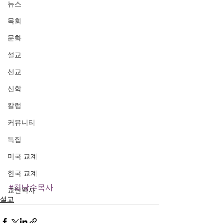
뉴스
목회
문화
설교
선교
신학
칼럼
커뮤니티
특집
미국 교계
한국 교계
#최남수목사
교단역사
설교