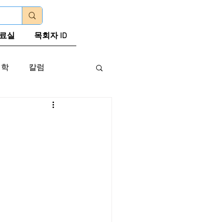
로그인
료실
목회자 ID
신학
칼럼