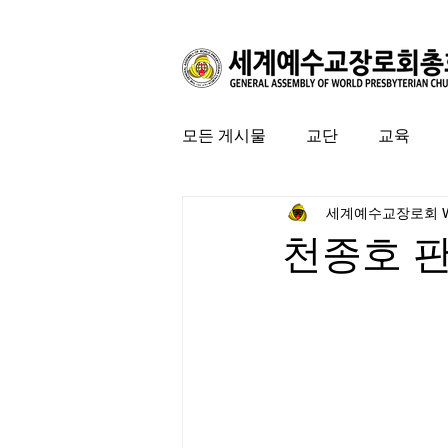
모든 게시물
교단
교육
세계예수교장로회 
커뮤니티
특집
미국 
천종호 