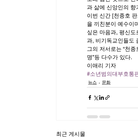
과 삶에 신앙인의 향
이번 신간 [천종호 
을 끼친분이 예수이며
싶은 마음과, 평신도
과, 비기독교인들도 
그의 저서로는 “천종호
명”등 다수가 있다. 
이애리 기자
#소년범의대부호통
뉴스
문화
최근 게시물