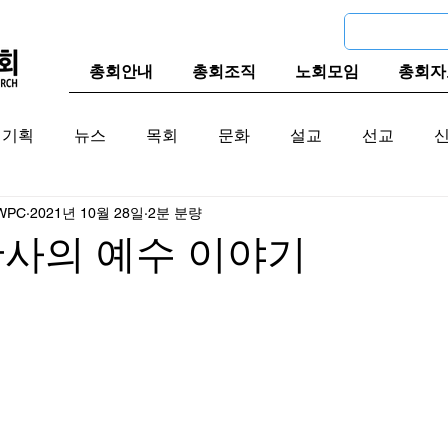
총회안내
총회조직
노회모임
총회자
기획
뉴스
목회
문화
설교
선교
WPC
2021년 10월 28일
2분 분량
교계
한국 교계
교단역사
판사의 예수 이야기