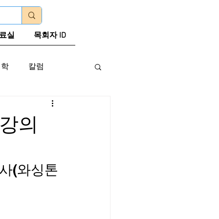
로그인
료실
목회자 ID
신학
칼럼
체강의
목사(와싱톤