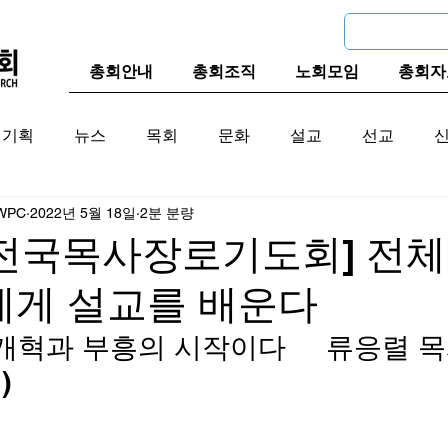
총회안내
총회조직
노회모임
총회자
기획
뉴스
목회
문화
설교
선교
WPC
2022년 5월 18일
2분 분량
교계
한국 교계
교단역사
 전국목사장로기도회] 전
에게 설교를 배운다
개혁과 부흥의 시작이다     류응렬 
 