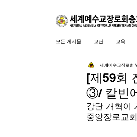
모든 게시물
교단
교육
세계예수교장로회 
커뮤니티
특집
미국 
[제59회
③/ 칼빈
강단 개혁이 
중앙장로교회)