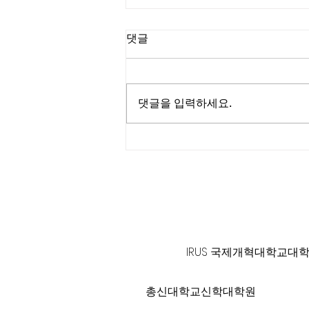
댓글
댓글을 입력하세요.
미국여권 발급 지연에 불만 폭
발.."석달만에 겨우"
125 S. Vermont Ave. Los A
IRUS 국제개혁대학교대
총신대학교신학대학원