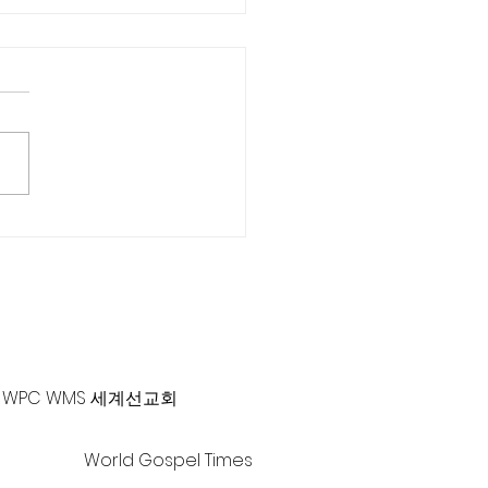
면 인터뷰 3] 김경식 강도사
-381-0010 |
office@gawpc.com
WPC WMS 세계선교회
World Gospel Times