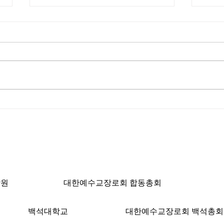
한국입국 K-ETA 한시적 면제
[서
ngeles, CA 90004 | T: 213-381-0082 | F: 213
학원
대한예수교장로회 합동총회
백석대학교
대한예수교장로회 백석총회