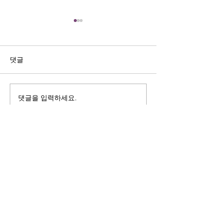
길자연 목사
김동윤 목사
쓰러지는데는 이유가 있다 (사
“거리끼는 양심의 
사기 16:4-17) #길자연목사
날 때” (골 3:18-2
댓글
사
댓글을 입력하세요.
125 S. Vermont Ave. Los Angeles,
CA 90004 | T:
213-381-0082
| F:
213-381-0010
|
office@gawpc.com
IRUS 국제개혁대학교대학원