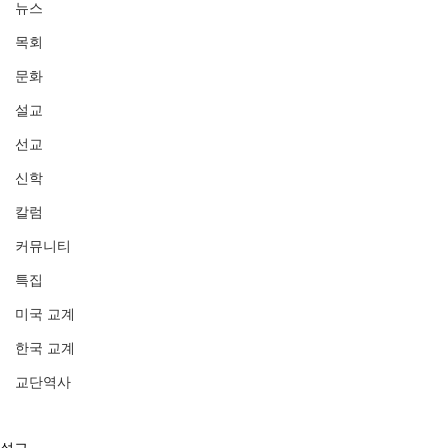
뉴스
목회
문화
설교
선교
신학
칼럼
커뮤니티
특집
미국 교계
한국 교계
교단역사