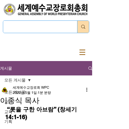
로그인
게시물
모든 게시물
세계예수교장로회 WPC
모든 게시물
2022년 5월 1일
1분 분량
이종식 목사
교단
 “롯을 구한 아브람” (창세기 
교육
14:1-16)
기획