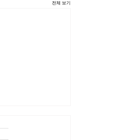
전체 보기
윤 목사
리끼는 양심의 가책이 일어날
골 3:18-21) #김동윤목사