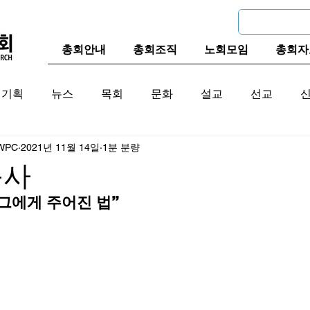
총회안내
총회조직
노회모임
총회자
기획
뉴스
목회
문화
설교
선교
WPC
2021년 11월 14일
1분 분량
교계
한국 교계
교단역사
목사
 그에게 주어진 법”