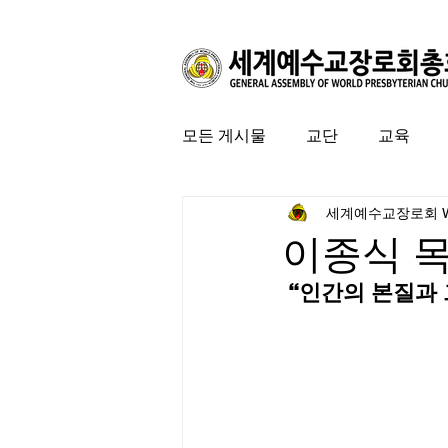
모든 게시물
교단
교육
세계예수교장로회 
커뮤니티
특집
미국 
이종식 
 “인간의 본질과