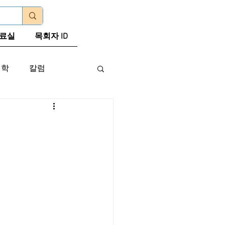
로그인
료실
목회자 ID
신학
칼럼