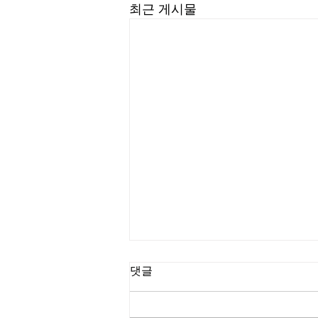
최근 게시물
길요나 목사
댓글
“한계를 넘어서는 인생을 살라” (삼
상 23:1-5) #길요나목사