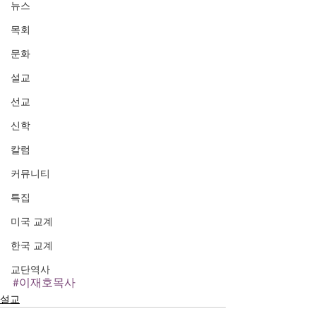
뉴스
목회
문화
설교
선교
신학
칼럼
커뮤니티
특집
미국 교계
한국 교계
교단역사
#이재호목사
설교