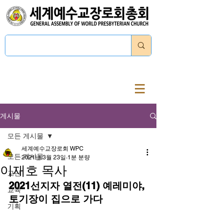
로그인
게시물
모든 게시물
세계예수교장로회 WPC
모든 게시물
2021년 3월 23일
1분 분량
이재호 목사
교단
2021선지자 열전(11) 예레미야, 
교육
토기장이 집으로 가다
기획