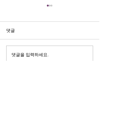
길자연 목사
김동윤 목사
쓰러지는데는 이유가 있다 (사
“거리끼는 양심의 
사기 16:4-17) #길자연목사
날 때” (골 3:18-2
댓글
사
댓글을 입력하세요.
125 S. Vermont Ave. Los Angeles,
CA 90004 | T:
213-381-0082
| F:
213-381-0010
|
office@gawpc.com
IRUS 국제개혁대학교대학원
총신대학교신학대학원