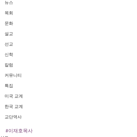
뉴스
목회
문화
설교
선교
신학
칼럼
커뮤니티
특집
미국 교계
한국 교계
교단역사
#이재호목사