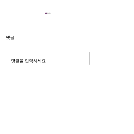
길자연 목사
김동윤 목사
쓰러지는데는 이유가 있다 (사
“거리끼는 양심의 
사기 16:4-17) #길자연목사
날 때” (골 3:18-2
댓글
사
댓글을 입력하세요.
125 S. Vermont Ave. Los Angeles,
CA 90004 | T:
213-381-0082
| F:
213-381-0010
|
office@gawpc.com
IRUS 국제개혁대학교대학원