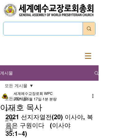
로그인
게시물
모든 게시물
세계예수교장로회 WPC
모든 게시물
2021년 6월 17일
1분 분량
이재호 목사
교단
2021 선지자열전(20) 이사야, 복
교육
음은 구원이다   (이사야 
기획
35:1~4)  