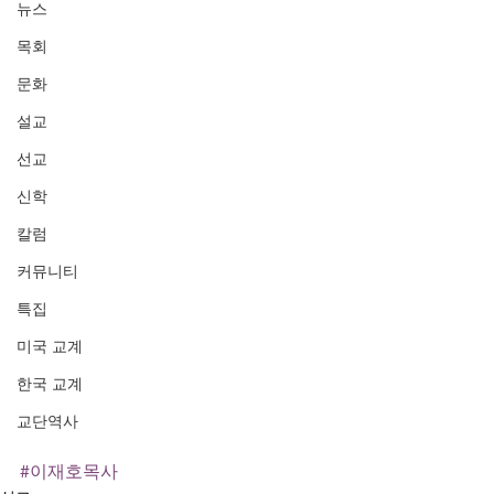
뉴스
목회
문화
설교
선교
신학
칼럼
커뮤니티
특집
미국 교계
한국 교계
교단역사
#이재호목사