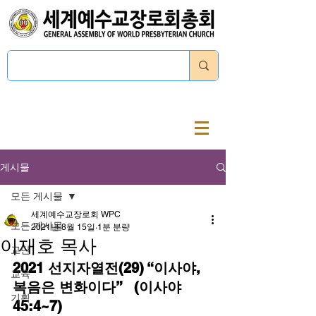
로그인
게시물
모든 게시물
세계예수교장로회 WPC
모든 게시물
2021년 8월 15일
1분 분량
이재호 목사
교단
2021 선지자열전(29) “이사야, 
교육
복음은 변화이다”   (이사야 
기획
45:4~7)