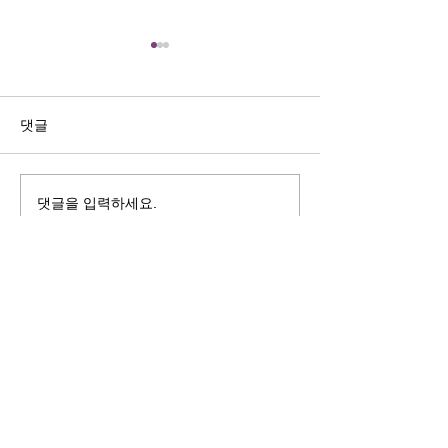
길자연 목사
김동윤 목사
쓰러지는데는 이유가 있다 (사
“거리끼는 양심의 
사기 16:4-17) #길자연목사
날 때” (골 3:18-2
댓글
사
댓글을 입력하세요.
125 S. Vermont Ave. Los Angeles,
CA 90004 | T:
213-381-0082
| F:
213-381-0010
|
office@gawpc.com
IRUS 국제개혁대학교대학원