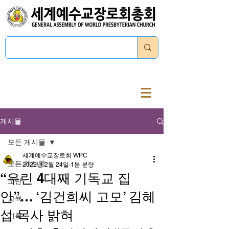
로그인
게시물
모든 게시물
세계예수교장로회 WPC
모든 게시물
2022년 2월 24일
1분 분량
“우린 4대째 기독교 집
교단
안”… ‘김건희씨 고모’ 김혜
교육
섭 목사 밝혀
기획