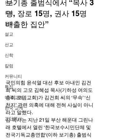
보기총 출범식에서 “목사 3
뉴스
명, 장로 15명, 권사 15명 
목회
배출한 집안” 
문화
설교
선교
신학
칼럼
커뮤니티
국민의힘 윤석열 대선 후보 아내인 김건
특집
희 씨의 고모 김혜섭 목사(기하성 여의도
총회 로뎀교회)가 김건희 씨의 ‘무속’ ‘신
미국 교계
천지’ 관련 의혹에 대해 전혀 사실이 아니
한국 교계
라고 말했다. 
교단역사
김 목사는 지난 21일 부산 해운대 그린나
래 호텔에서 열린 ‘한국보수시민단체 및 
전국기독교총연합'(이하 보기총) 출범식