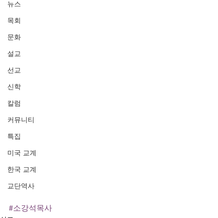
뉴스
목회
문화
설교
선교
신학
칼럼
커뮤니티
특집
미국 교계
한국 교계
교단역사
#소강석목사