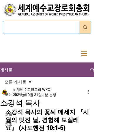
로그인
게시물
모든 게시물
세계예수교장로회 WPC
모든 게시물
2021년 10월 31일
1분 분량
소강석 목사
교단
소강석 목사의 꽃씨 메세지 『시
교육
월의 멋진 날, 경험해 보실래
기획
요』 (사도행전 10:1-5)