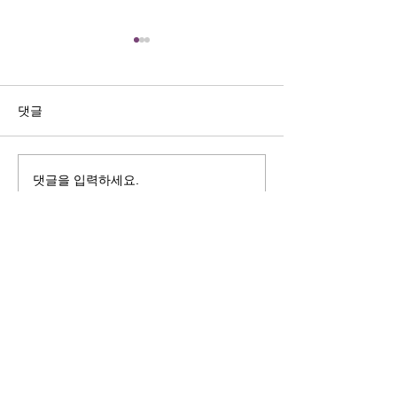
길자연 목사
김동윤 목사
쓰러지는데는 이유가 있다 (사
“거리끼는 양심의 
사기 16:4-17) #길자연목사
날 때” (골 3:18-2
댓글
사
댓글을 입력하세요.
125 S. Vermont Ave. Los Angeles,
CA 90004 | T:
213-381-0082
| F:
213-381-0010
|
office@gawpc.com
IRUS 국제개혁대학교대학원