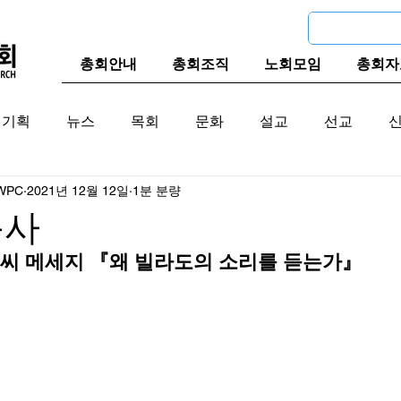
총회안내
총회조직
노회모임
총회자
기획
뉴스
목회
문화
설교
선교
WPC
2021년 12월 12일
1분 분량
교계
한국 교계
교단역사
목사
씨 메세지 『왜 빌라도의 소리를 듣는가』