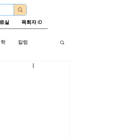
로그인
료실
목회자 ID
신학
칼럼