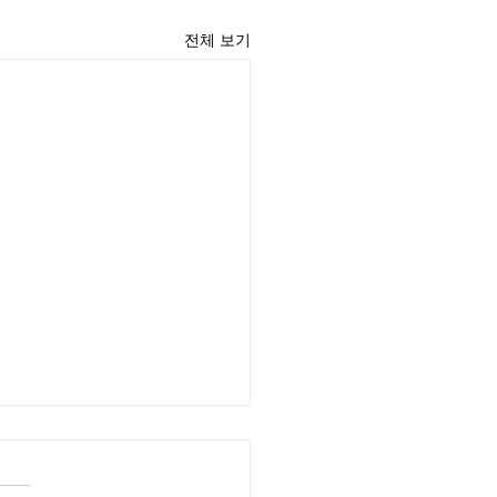
전체 보기
윤 목사
리끼는 양심의 가책이 일어날