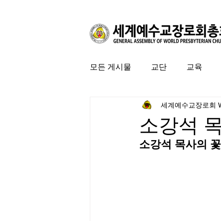
모든 게시물
교단
교육
세계예수교장로회 
커뮤니티
특집
미국 
소강석 
소강석 목사의 꽃