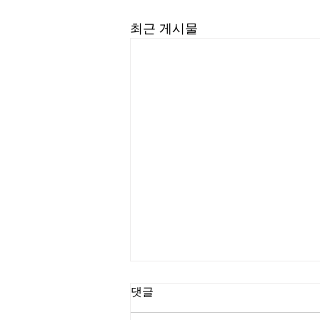
최근 게시물
길요나 목사
댓글
“한계를 넘어서는 인생을 살라” (삼