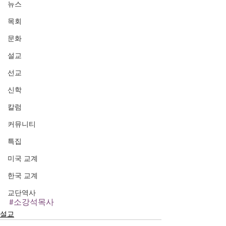
뉴스
목회
문화
설교
선교
신학
칼럼
커뮤니티
특집
미국 교계
한국 교계
교단역사
#소강석목사
설교