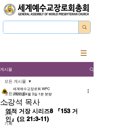
로그인
게시물
모든 게시물
세계예수교장로회 WPC
모든 게시물
2022년 4월 3일
1분 분량
소강석 목사
교단
영적 거장 시리즈8 『153 거
교육
인』(요 21:3-11)
기획