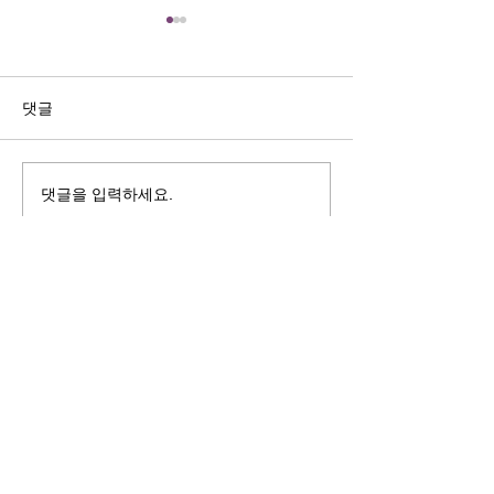
길자연 목사
김동윤 목사
쓰러지는데는 이유가 있다 (사
“거리끼는 양심의 
사기 16:4-17) #길자연목사
날 때” (골 3:18-2
댓글
사
댓글을 입력하세요.
125 S. Vermont Ave. Los Angeles,
CA 90004 | T:
213-381-0082
| F:
213-381-0010
|
office@gawpc.com
IRUS 국제개혁대학교대학원
총신대학교신학대학원