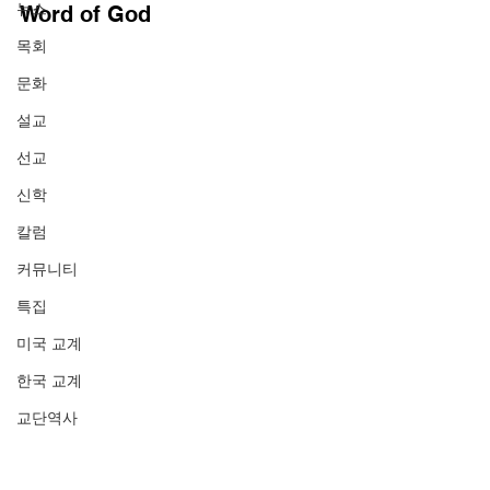
뉴스
Word of God  
목회
문화
설교
선교
신학
칼럼
커뮤니티
특집
미국 교계
한국 교계
교단역사