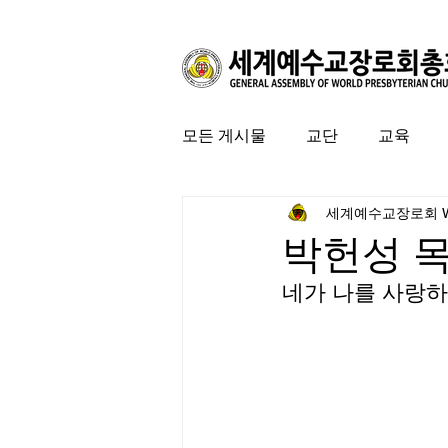
모든 게시물
교단
교육
세계예수교장로회 
커뮤니티
특집
미국 
박헌성 
네가 나를 사랑하느냐