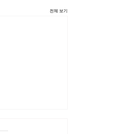
전체 보기
윤 목사
리끼는 양심의 가책이 일어날