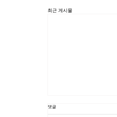
최근 게시물
길요나 목사
댓글
“한계를 넘어서는 인생을 살라” (삼