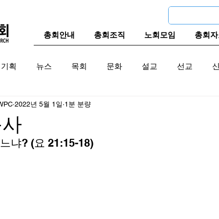
총회안내
총회조직
노회모임
총회자
기획
뉴스
목회
문화
설교
선교
WPC
2022년 5월 1일
1분 분량
교계
한국 교계
교단역사
목사
? (요 21:15-18) 