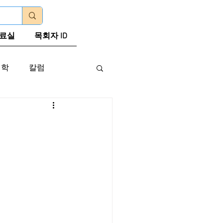
로그인
료실
목회자 ID
신학
칼럼