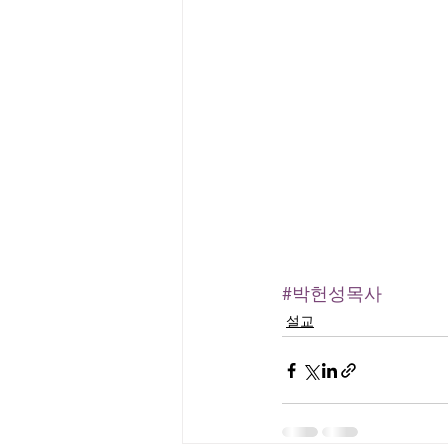
#박헌성목사
설교