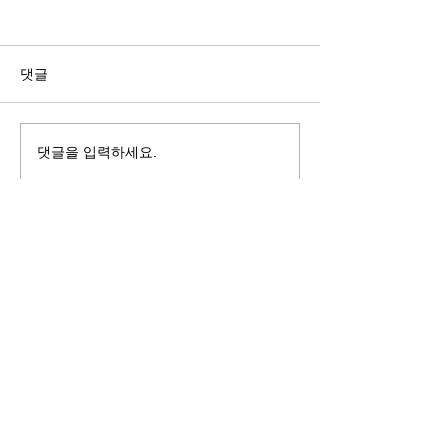
길자연 목사
김동윤 목사
쓰러지는데는 이유가 있다 (사
“거리끼는 양심의 
사기 16:4-17) #길자연목사
날 때” (골 3:18-2
댓글
사
댓글을 입력하세요.
125 S. Vermont Ave. Los Angeles,
CA 90004 | T:
213-381-0082
| F:
213-381-0010
|
office@gawpc.com
IRUS 국제개혁대학교대학원
총신대학교신학대학원