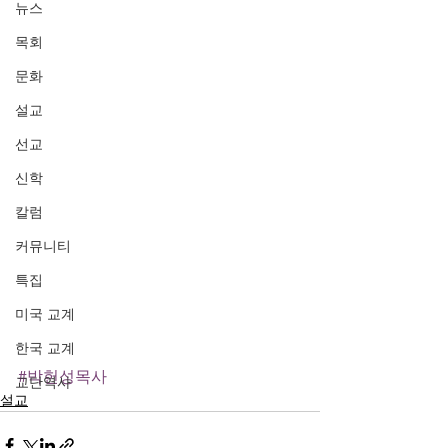
뉴스
목회
문화
설교
선교
신학
칼럼
커뮤니티
특집
미국 교계
한국 교계
#박헌성목사
교단역사
설교