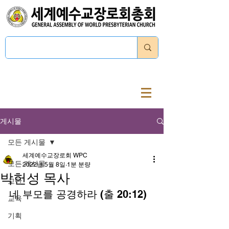
로그인
게시물
모든 게시물
세계예수교장로회 WPC
모든 게시물
2022년 5월 8일
1분 분량
박헌성 목사
교단
네 부모를 공경하라 (출 20:12) 
교육
기획