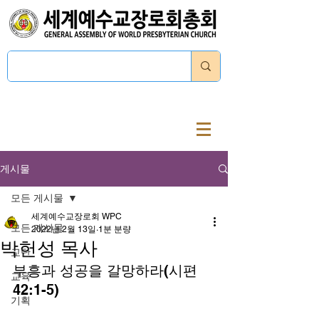
로그인
게시물
모든 게시물
세계예수교장로회 WPC
모든 게시물
2022년 2월 13일
1분 분량
박헌성 목사
교단
부흥과 성공을 갈망하라(시편 
교육
42:1-5) 
기획