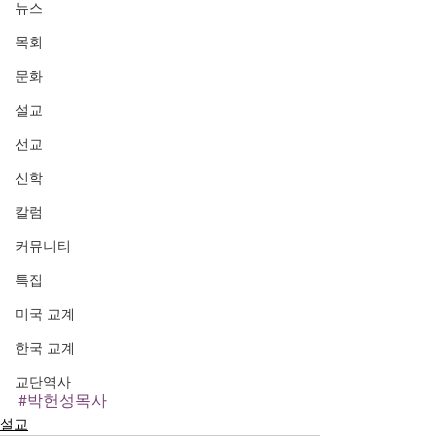
뉴스
목회
문화
설교
선교
신학
칼럼
커뮤니티
특집
미국 교계
한국 교계
교단역사
#박헌성목사
설교