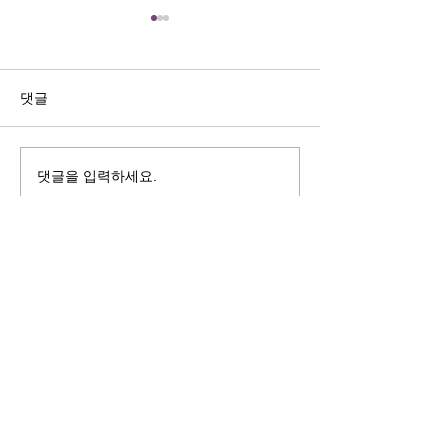
길자연 목사
김동윤 목사
쓰러지는데는 이유가 있다 (사
“거리끼는 양심의 
사기 16:4-17) #길자연목사
날 때” (골 3:18-2
댓글
사
댓글을 입력하세요.
125 S. Vermont Ave. Los Angeles,
CA 90004 | T:
213-381-0082
| F:
213-381-0010
|
office@gawpc.com
IRUS 국제개혁대학교대학원
총신대학교신학대학원