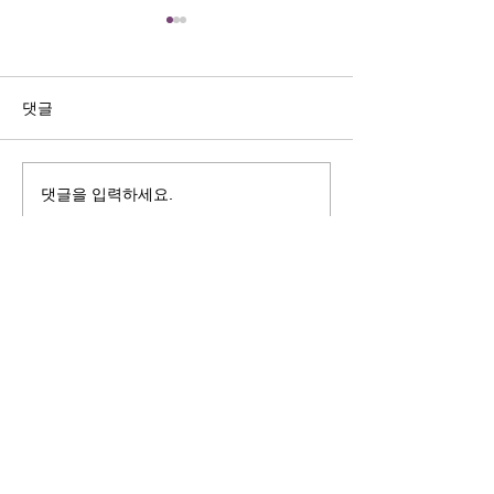
길자연 목사
김동윤 목사
쓰러지는데는 이유가 있다 (사
“거리끼는 양심의 
사기 16:4-17) #길자연목사
날 때” (골 3:18-2
댓글
사
댓글을 입력하세요.
125 S. Vermont Ave. Los Angeles,
CA 90004 | T:
213-381-0082
| F:
213-381-0010
|
office@gawpc.com
IRUS 국제개혁대학교대학원
총신대학교신학대학원