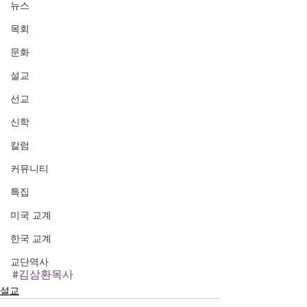
뉴스
목회
문화
설교
선교
신학
칼럼
커뮤니티
특집
미국 교계
한국 교계
교단역사
#김삼환목사
설교