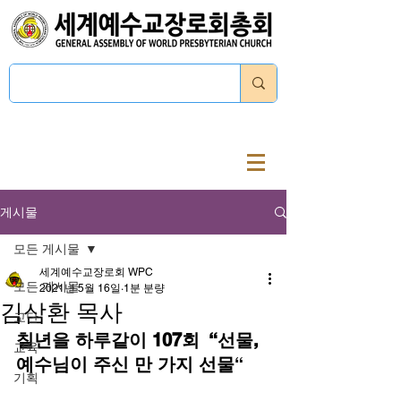
로그인
게시물
모든 게시물
세계예수교장로회 WPC
모든 게시물
2021년 5월 16일
1분 분량
김삼환 목사
교단
칠년을 하루같이 107회  “선물, 
교육
예수님이 주신 만 가지 선물
“  
기획