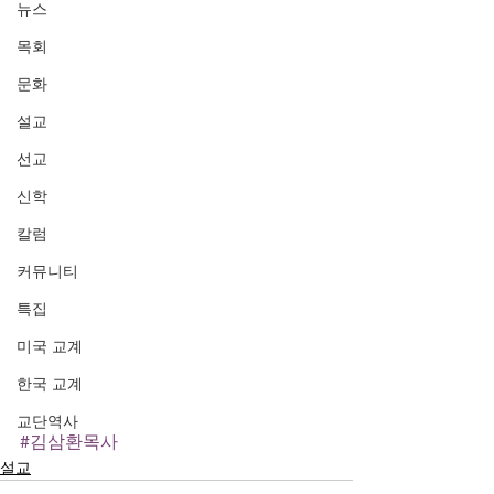
뉴스
목회
문화
설교
선교
신학
칼럼
커뮤니티
특집
미국 교계
한국 교계
교단역사
#김삼환목사
설교