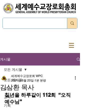
로그인
게시물
모든 게시물
세계예수교장로회 WPC
모든 게시물
2021년 6월 20일
1분 분량
김삼환 목사
교단
칠년을 하루같이 112회  “오직 
교육
예수님”
기획