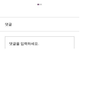
길자연 목사
김동윤 목사
쓰러지는데는 이유가 있다 (사
“거리끼는 양심의 
사기 16:4-17) #길자연목사
날 때” (골 3:18-2
댓글
사
댓글을 입력하세요.
125 S. Vermont Ave. Los Angeles,
CA 90004 | T:
213-381-0082
| F:
213-381-0010
|
office@gawpc.com
IRUS 국제개혁대학교대학원
총신대학교신학대학원